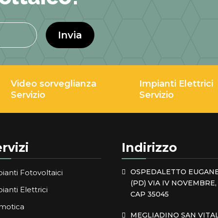
Invia
Video sorveglianza
Impianti Elettrici
Servizio
Servizio
rvizi
Indirizzo
OSPEDALETTO EUGAN
ianti Fotovoltaici
(PD) VIA IV NOVEMBRE, 
ianti Elettrici
CAP 35045
motica
MEGLIADINO SAN VITA