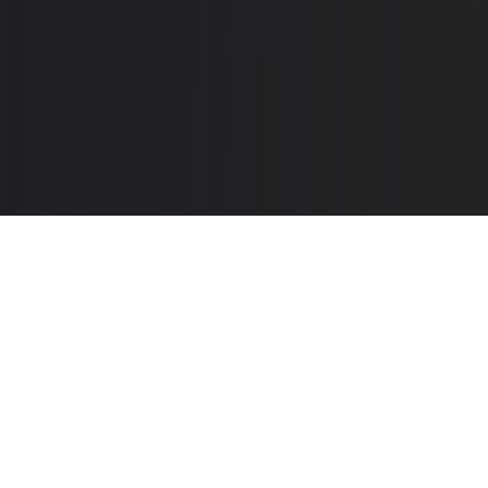
 deserunt mollit anim id est laborum. Sed ut perspiciatis unde 
ject Summary Lorem Ipsum is simply dummy text of the printin