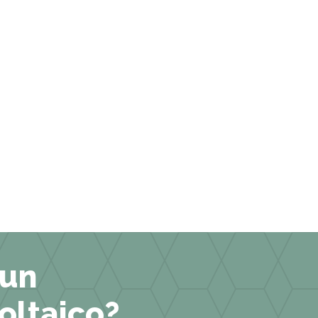
 un
oltaico?