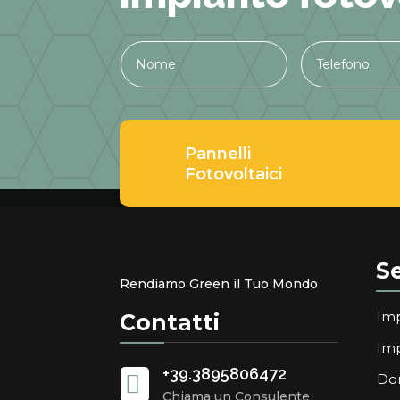
Pannelli
Fotovoltaici
Se
Rendiamo Green il Tuo Mondo
Imp
Contatti
Imp
+39.3895806472

Do
Chiama un Consulente