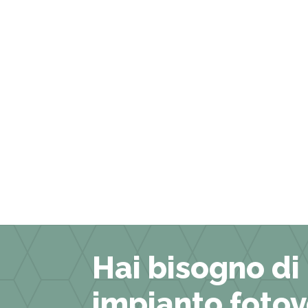
View More
Hai bisogno di
impianto fotov