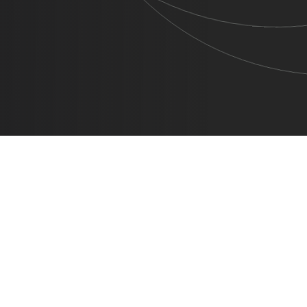
05 Set
omnis iste natus error sit voluptatem.
g and typesetting industry....