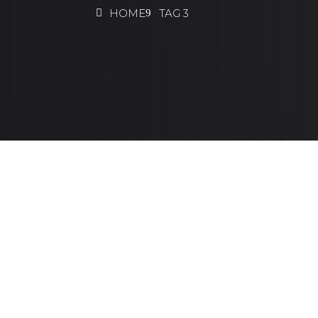
HOME
TAG 3
Wind Project Dewas
tech@admin1
Project Details Sunt in culpa qui officia
Criss DevilNew York, USA7000 9000$ Pro