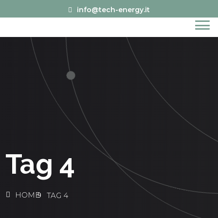
info@tech-energy.it
Tag 4
HOME
TAG 4