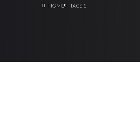
HOME
TAGS 5
Metal Roofing: The Best for S
tech@admin1
Lorem Ipsum is simply dummy text of the