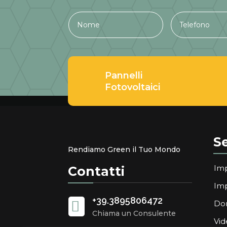
Pannelli
Fotovoltaici
Se
Rendiamo Green il Tuo Mondo
Imp
Contatti
Imp
+39.3895806472

Do
Chiama un Consulente
Vid