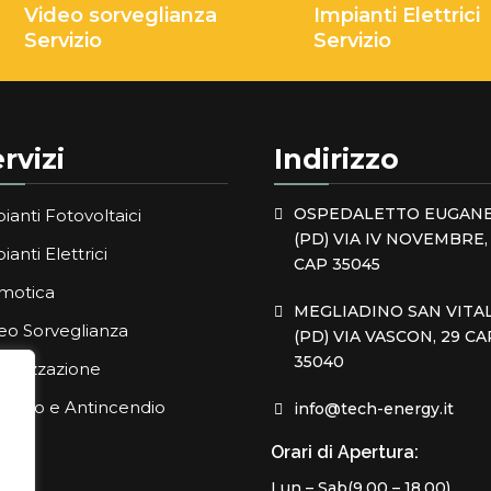
Video sorveglianza
Impianti Elettrici
Servizio
Servizio
rvizi
Indirizzo
OSPEDALETTO EUGAN
ianti Fotovoltaici
(PD) VIA IV NOVEMBRE, 
ianti Elettrici
CAP 35045
motica
MEGLIADINO SAN VITA
eo Sorveglianza
(PD) VIA VASCON, 29 CA
35040
matizzazione
ifurto e Antincendio
info@tech-energy.it
Orari di Apertura:
Lun – Sab(9.00 – 18.00)