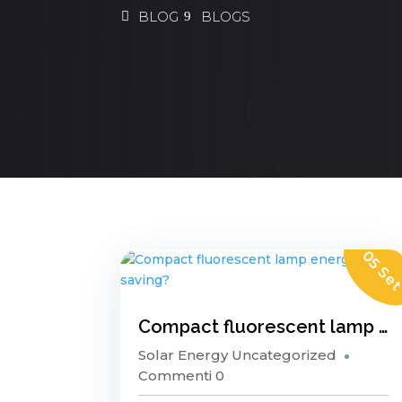
BLOG
BLOGS
05 Se
Compact fluorescent lamp energy saving?
Solar Energy
Uncategorized
Commenti 0