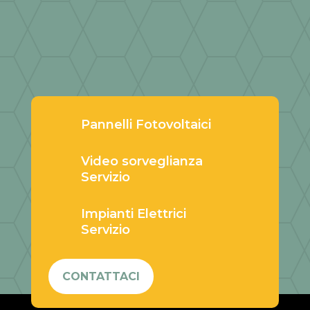
Pannelli Fotovoltaici
Video sorveglianza
Servizio
Impianti Elettrici
Servizio
CONTATTACI